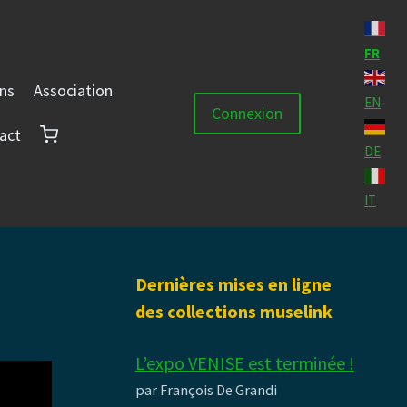
FR
ons
Association
EN
Connexion
act
DE
IT
Dernières mises en ligne
des collections muselink
L’expo VENISE est terminée !
par François De Grandi