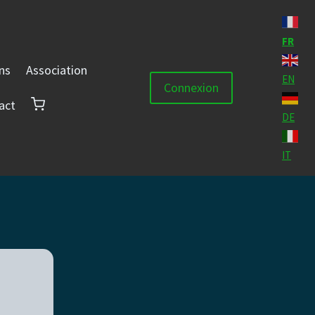
FR
ons
Association
EN
Connexion
act
DE
IT