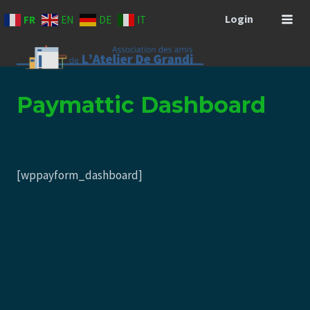
Aller
Login
FR
EN
DE
IT
au
contenu
Paymattic Dashboard
[wppayform_dashboard]