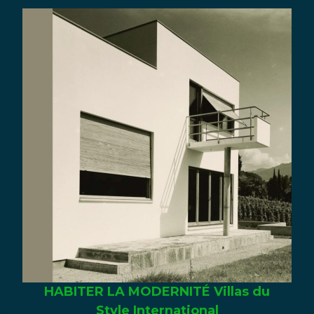
Write a review
Your rating
Title
*
Your review
HABITER LA MODERNITÉ Villas du
Style International