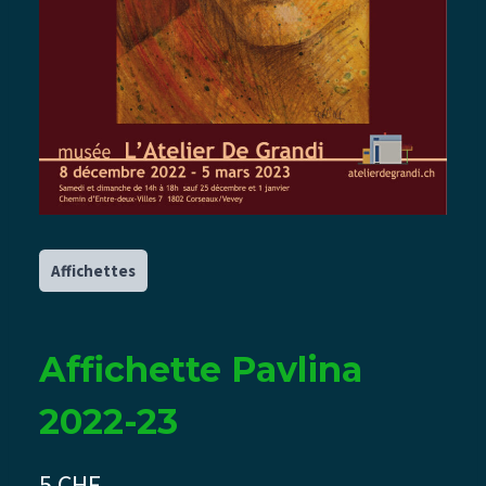
Affichettes
Affichette Pavlina
2022-23
N
5 CHF